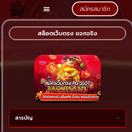
สมัครสมาชิก
สล็อตเว็บตรง แจกจริง
สารบัญ