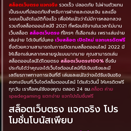
สล็อตเว็บตรง แจกจริง
รวดเร็ว ปลอดภัย ไม่ผ่านตัวแทน
เป็นระบบที่ปลอดภัยสำหรับการฝากและถอนเงิน และเมื่อ
ระบบเป็นอัตโนมัติก็จะเร็ว เพื่อให้แน่ใจว่าไม่มีการหลอกลวง
รวมถึงสล็อตออนไลน์ปี 2021 ที่พร้อมใช้งานในเวลาไม่นาน
เว็บสล็อต
สล็อตเว็บตรง
ที่ใครๆ ก็เลือกเล่น เพราะเล่นง่าย
เล่นง่าย ได้เงินที่มั่นคง
เว็บสล็อต เปิดใหม่ แจกเครดิตฟรี
ซึ่งด้วยความสามารถในการเปิดเกมสล็อตออนไลน์ 2022 มี
ให้เลือกเล่นหลากหลายรูปแบบมากมาย คุณสามารถเล่น
สล็อตออนไลน์ได้โดยตรง
สล็อตเว็บตรง100%
ซึ่งรับ
ประกันได้ว่าคุณจะได้เว็บไซต์ออนไลน์ที่มีเงินจริงและมี
เสถียรภาพทางการเงินที่ดี เล่นและแน่ใจว่าจะได้รับเงินจริง
ลงทะเบียนที่เว็บไซต์สล็อตออนไลน์ ได้แล้ววันนี้ ให้เครดิตฟรี
ทุกวัน เราคือคนใช้ของคุณ ตลอด 24 ชม.
สล็อต ค่าย
spadegaming แตกง่าย แจกโปรโมชั่นฟรี
สล็อตเว็บตรง แจกจริง โปร
โมชั่นโบนัสเพียบ