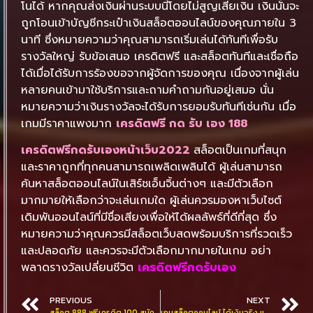
โนได้ หากคุณส่งเงินผ่านระบบนี้โดยไม่สูญเสียเงิน เงินนั้นจะ
ถูกโอนเข้าบัญชีกระเป๋าเงินสล็อตออนไลน์ของคุณภายใน 3
นาที ซึ่งหมายความว่าคุณสามารถเริ่มเล่นได้ทันทีเพื่อรับ
รางวัลใหญ่ รับข้อเสนอ เครดิตฟรี และสล็อตทันทีและเชื่อถือ
ได้เมื่อได้รับการร้องขอจากผู้จัดการของคุณ เนื่องจากผู้เล่น
หลายคนเข้ามาใช้บริการและถามคำถามกันอยู่เสมอ นั่น
หมายความว่าเงินรางวัลจะได้รับการยอมรับทันทีเช่นกัน เมื่อ
เกมมีราคาแพงมาก
เครดิตฟรี กด รับ เอง 188
เครดิตฟรีกดรับเองหน้าเว็บ2022
สล็อตเป็นเกมที่สนุก
และราคาถูกที่ทุกคนสามารถเพลิดเพลินได้ ผู้เล่นสามารถ
ค้นหาสล็อตออนไลน์ในเสิร์ชเอ็นจิ้นต่างๆ และมีตัวเลือก
มากมายให้เลือกว่าจะเล่นเกมใด ผู้เล่นควรมองหาเว็บไซต์
เดิมพันออนไลน์ที่มีชื่อเสียงเพื่อให้ได้ผลลัพธ์ที่ดีที่สุด ซึ่ง
หมายความว่าคุณควรมีสล็อตเว็บสดพร้อมบริการที่รวดเร็ว
และปลอดภัย และควรจะมีตัวเลือกมากมายในเกม อย่า
พลาดรางวัลเปลี่ยนชีวิต
เครดิตฟรีกดรับเอง
PREVIOUS
NEXT
สล็อต 888 ฟรีเครดิต 100 สมัครวันนี้รับโบนัสโปรโมชั่นมากมาย
เกมสล็อตออนไลน์ ได้เงินจริง แตกง่าย