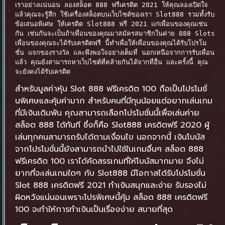
เราอย่างแน่นอน ลองสล็อต 888 ฟรีเครดิต 2021 ให้คุณลองเปิดใจ
แล้วคุณจะรู้สึก ใช้เครื่องสล็อตบนเว็บไซต์ของเรา Slot888 รวมทั้งรับ
ข้อเสนอพิเศษ ให้เครดิต Slot888 ฟรี 2021 แก่เพื่อนของคุณเช่น
กัน เช่นกันจะเป็นถ้าเพื่อนของคุณมาสมัครสมาชิกในค่าย 888 Slots 
เพื่อนของคุณจะได้รับเครดิตฟรี นี้ทำเพื่อให้เพื่อนของคุณได้รับโปรโม
ชั่น แจกของรางวัล และพึงพอใจอย่างเต็มที่ นอกเหนือจากการรับเพื่อน
แล้ว คุณยังสามารถหาเว็บไซต์ที่คล้ายกันได้จากที่อื่น และครั้งนี้ คุณ
จะยังคงได้รับเครดิต
สำหรับมูลค่าหุ้น Slot 888 ฟรีเครดิต 100 ถือเป็นโปรโมชั่
นพิเศษและคุ้มค่ามาก สำหรับคนที่มีทุนน้อยแต่อยากเล่นเกม
ที่มีเงินเดิมพัน คุณสามารถเลือกโปรโมชั่นนี้เพื่อเล่นค่าย
สล็อต 888 ได้ทันที ซึ่งก็คือ Slot888 เครดิตฟรี 2020 ผู้
เล่นทุกคนสามารถรับได้ตามเงื่อนไข นอกจากนี้ เงินโบนัส
จากโปรโมชั่นนี้ยังสามารถนำไปใช้ในเกมอื่นๆ สล็อต 888
ฟรีเครดิต 100 เราได้คัดสรรเกมที่ให้โบนัสมากมาย จึงไม่
ยากที่จะเล่นเกมใดๆ กับ Slot888 มีโอกาสได้รับโปรโมชั่น
Slot 888 เครดิตฟรี 2021 ทำเงินสนุกและง่าย รับรองไม่
ผิดหวังแน่นอนเพราะโปรพิเศษนี้คุ้ม สล็อต 888 เครดิตฟรี
100 จะทำให้การทำเงินเป็นเรื่องง่าย สบายที่สุด