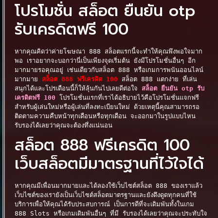
โปรโมชั่น สล็อต ยืนยัน otp
รับเครดิตฟรี 100
หากคุณคิดว่าค่ายโฆษณา 888 สล็อตแรกนี้จะทำให้คุณพึงพอใจมาก
พอ เราอยากจะบอกว่านี่เป็นเพียงจุดเริ่มต้น ยังมีโปรโมชั่นอื่นๆ อีก
มากมายรอคุณอยู่ เช่นเดียวกับสล็อต 888 หรือเกมการพนันออนไลน์
มากมาย 
สล็อต 888 ฟรีเครดิต 100
 สล็อต 888 แตกง่าย ที่เล่น
สนุกได้และโปรเดือนนี้ก็ให้ลุ้นกันไปเลยดีต่อใจ 
สล็อต ยืนยัน otp รับ
เครดิตฟรี 100
 โปรโมชั่นแรกที่เราได้อธิบายไว้คือโปรโมชั่นแจกฟรี
สำหรับผู้เล่นใหม่หรือผู้เล่นที่ลงทะเบียนใหม่ ด้วยเหตุนี้คุณสามารถรอ
ติดตามความคืบหน้าทุกเดือนหรือทุกเดือน จะออกมาในรูปแบบไหน
รับรองได้เลยว่าคุณจะต้องทึ่งแน่นอน
สล็อต 888 ฟรีเครดิต 100
เว็บสล็อตมีมาตรฐานที่ไว้ใจได้
หากคุณมีเพื่อนมากมายและได้ลองใช้เว็บไซต์สล็อต 888 ของเราแล้ว 
เว็บไซต์ของเรายังเป็นเว็บไซต์สล็อตมาตรฐานและยังดึงดูดทุกคนที่ใช้
บริการเพื่อให้คุณได้รับประสบการณ์ เป็นการดีที่จะเดิมพันทั้งในเกม 
888 Slots หรือเกมเดิมพันอื่นๆ ที่มี รับรองได้เลยว่าคุณจะประทับใจ