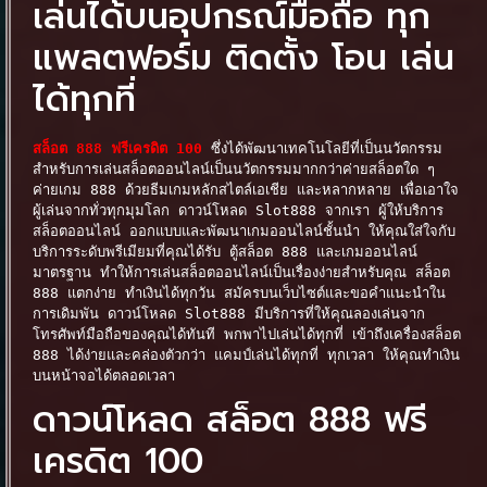
เล่นได้บนอุปกรณ์มือถือ ทุก
แพลตฟอร์ม ติดตั้ง โอน เล่น
ได้ทุกที่
สล็อต 888 ฟรีเครดิต 100
 ซึ่งได้พัฒนาเทคโนโลยีที่เป็นนวัตกรรม
สำหรับการเล่นสล็อตออนไลน์เป็นนวัตกรรมมากกว่าค่ายสล็อตใด ๆ 
ค่ายเกม 888 ด้วยธีมเกมหลักสไตล์เอเชีย และหลากหลาย เพื่อเอาใจ
ผู้เล่นจากทั่วทุกมุมโลก ดาวน์โหลด Slot888 จากเรา ผู้ให้บริการ
สล็อตออนไลน์ ออกแบบและพัฒนาเกมออนไลน์ชั้นนำ ให้คุณใส่ใจกับ
บริการระดับพรีเมียมที่คุณได้รับ ตู้สล็อต 888 และเกมออนไลน์
มาตรฐาน ทำให้การเล่นสล็อตออนไลน์เป็นเรื่องง่ายสำหรับคุณ สล็อต 
888 แตกง่าย ทำเงินได้ทุกวัน สมัครบนเว็บไซต์และขอคำแนะนำใน
การเดิมพัน ดาวน์โหลด Slot888 มีบริการที่ให้คุณลองเล่นจาก
โทรศัพท์มือถือของคุณได้ทันที พกพาไปเล่นได้ทุกที่ เข้าถึงเครื่องสล็อต 
888 ได้ง่ายและคล่องตัวกว่า แคมป์เล่นได้ทุกที่ ทุกเวลา ให้คุณทำเงิน
บนหน้าจอได้ตลอดเวลา
ดาวน์โหลด สล็อต 888 ฟรี
เครดิต 100